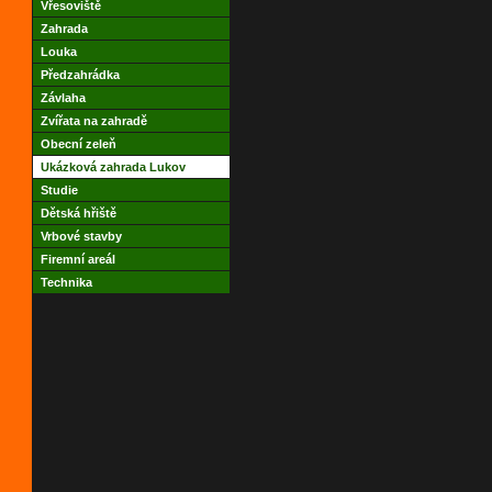
Vřesoviště
Zahrada
Louka
Předzahrádka
Závlaha
Zvířata na zahradě
Obecní zeleň
Ukázková zahrada Lukov
Studie
Dětská hřiště
Vrbové stavby
Firemní areál
Technika